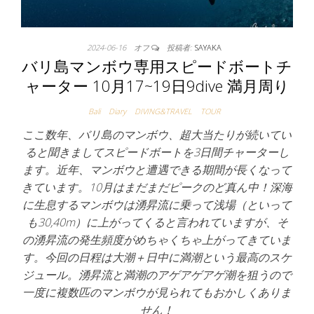
2024-06-16
オフ
投稿者:
SAYAKA
バリ島マンボウ専用スピードボートチ
ャーター 10月17~19日9dive 満月周り
Bali
Diary
DIVING&TRAVEL
TOUR
ここ数年、バリ島のマンボウ、超大当たりが続いてい
ると聞きましてスピードボートを3日間チャーターし
ます。近年、マンボウと遭遇できる期間が長くなって
きています。10月はまだまだピークのど真ん中！深海
に生息するマンボウは湧昇流に乗って浅場（といって
も30,40m）に上がってくると言われていますが、そ
の湧昇流の発生頻度がめちゃくちゃ上がってきていま
す。今回の日程は大潮＋日中に満潮という最高のスケ
ジュール。湧昇流と満潮のアゲアゲアゲ潮を狙うので
一度に複数匹のマンボウが見られてもおかしくありま
せん！