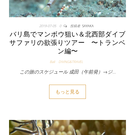
2019-07-05
0
投稿者:
SAYAKA
バリ島でマンボウ狙い＆北西部ダイブ
サファリの欲張りツアー 〜トランベ
ン編〜
Bali
DIVING&TRAVEL
この旅のスケジュール 成田（午前発）→ジ…
もっと見る