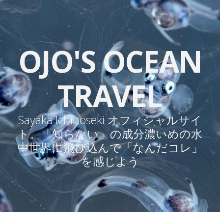
OJO'S OCEAN
TRAVEL
Sayaka Ichinoseki オフィシャルサイ
ト。「知らない」の成分濃いめの水
中世界に飛び込んで「なんだコレ」
を感じよう