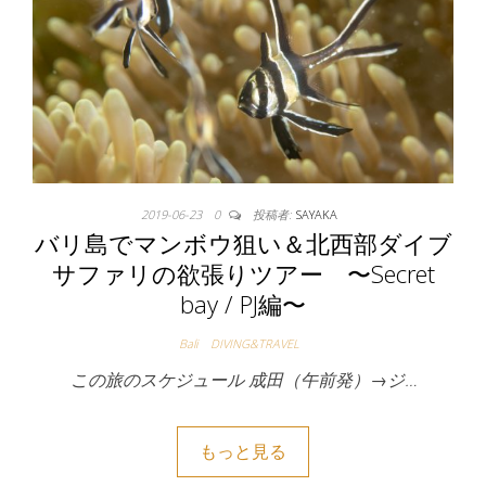
2019-06-23
0
投稿者:
SAYAKA
バリ島でマンボウ狙い＆北西部ダイブ
サファリの欲張りツアー 〜Secret
bay / PJ編〜
Bali
DIVING&TRAVEL
この旅のスケジュール 成田（午前発）→ジ…
もっと見る