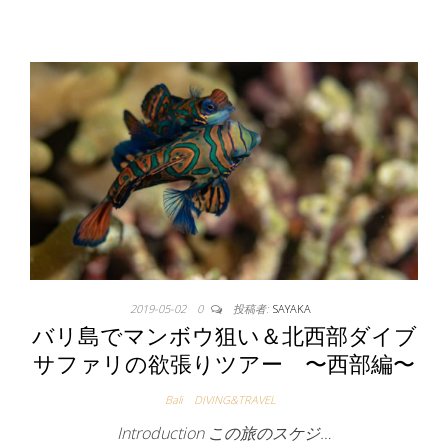
2019-05-02
0
投稿者:
SAYAKA
バリ島でマンボウ狙い＆北西部ダイブ
サファリの欲張りツアー 〜西部編〜
Bali
DIVING&TRAVEL
Introduction この旅のスケジ…